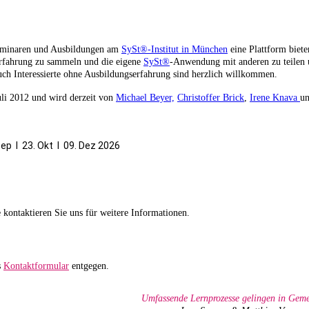
eminaren und Ausbildungen am
SySt®-Institut in München
eine Plattform biete
erfahrung zu sammeln und die eigene
SySt®
-Anwendung mit anderen zu teilen 
auch Interessierte ohne Ausbildungserfahrung sind herzlich willkommen.
uli 2012 und wird derzeit von
Michael Beyer,
Christoffer Brick
,
Irene Knava
u
Sep I 23. Okt Ι 09. Dez 2026
e kontaktieren Sie uns für weitere Informationen.
s
Kontaktformular
entgegen.
Umfassende Lernprozesse gelingen in Geme